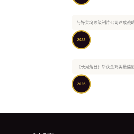
与好莱坞顶级制片公司达成战
2023
《长河落日》斩获金鸡奖最佳
2026