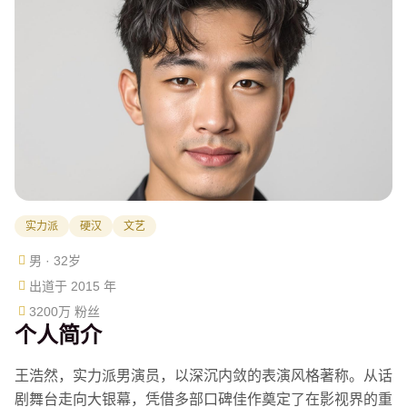
实力派
硬汉
文艺
男 · 32岁
出道于 2015 年
3200万 粉丝
个人简介
王浩然，实力派男演员，以深沉内敛的表演风格著称。从话
剧舞台走向大银幕，凭借多部口碑佳作奠定了在影视界的重