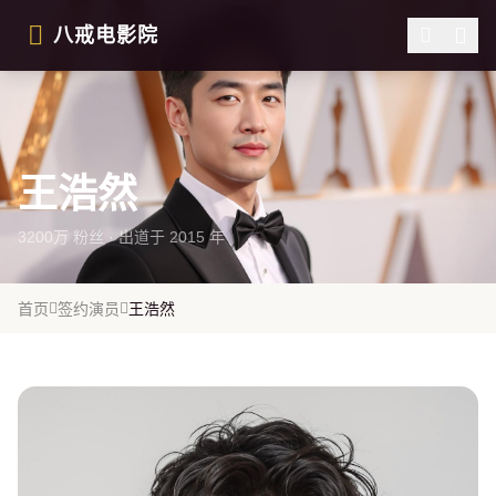
跳过导航
八戒电影院
王浩然
3200万 粉丝 · 出道于 2015 年
首页
签约演员
王浩然